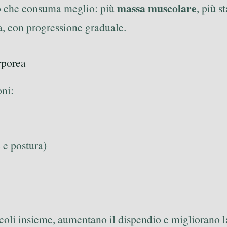
massa muscolare
po che consuma meglio: più
, più s
na, con progressione graduale.
rporea
oni:
 e postura)
li insieme, aumentano il dispendio e migliorano la s