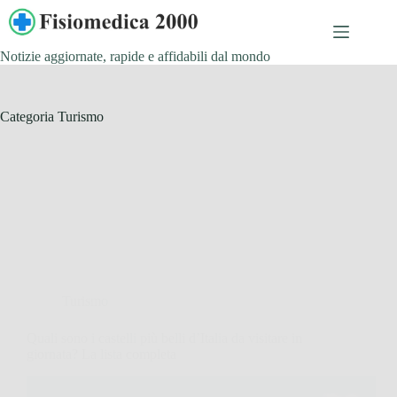
Salta
al
contenuto
Notizie aggiornate, rapide e affidabili dal mondo
Categoria
Turismo
Turismo
Quali sono i castelli più belli d’Italia da visitare in
giornata? La lista completa