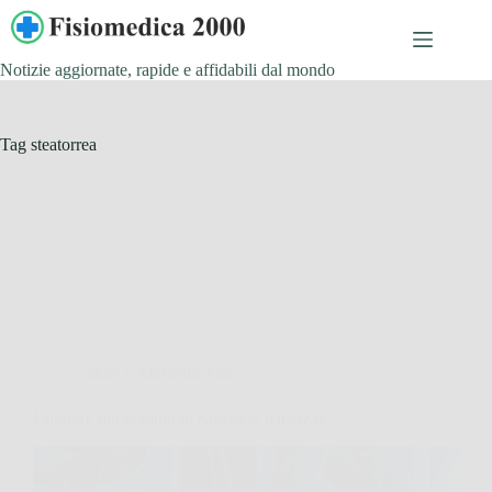
Salta
al
contenuto
Notizie aggiornate, rapide e affidabili dal mondo
Tag
steatorrea
Salute e Alimentazione
I sintomi più comuni di cancro al pancreas