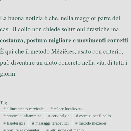
La buona notizia è che, nella maggior parte dei
casi, il collo non chiede soluzioni drastiche ma
costanza, postura migliore e movimenti corretti
.
È qui che il metodo Mézières, usato con criterio,
può diventare un aiuto concreto nella vita di tutti i
giorni.
Tag
#
allineamento cervicale
#
calore localizzato
#
cervicale infiammata
#
cervicalgia
#
esercizi per il collo
#
fisioterapia
#
massaggi terapeutici
#
metodo mezieres
#
postura al computer
#
retrusione del mento