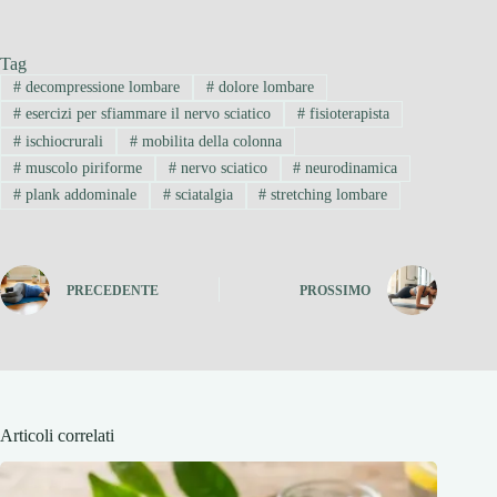
Tag
#
decompressione lombare
#
dolore lombare
#
esercizi per sfiammare il nervo sciatico
#
fisioterapista
#
ischiocrurali
#
mobilita della colonna
#
muscolo piriforme
#
nervo sciatico
#
neurodinamica
#
plank addominale
#
sciatalgia
#
stretching lombare
PRECEDENTE
PROSSIMO
Articoli correlati