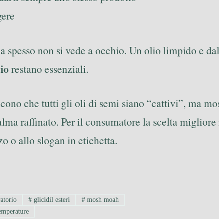
gere
nza spesso non si vede a occhio. Un olio limpido e d
rio
restano essenziali.
dicono che tutti gli oli di semi siano “cattivi”, ma m
l palma raffinato. Per il consumatore la scelta miglior
zo o allo slogan in etichetta.
ratorio
#
glicidil esteri
#
mosh moah
temperature