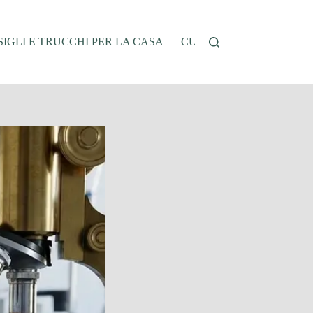
IGLI E TRUCCHI PER LA CASA
CUCINA E RICETTE
G