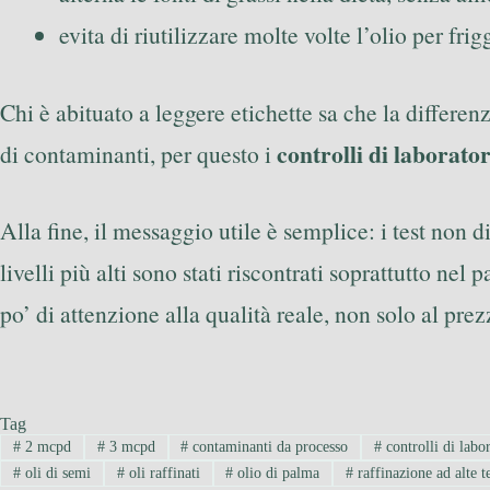
evita di riutilizzare molte volte l’olio per frig
Chi è abituato a leggere etichette sa che la differe
controlli di laborato
di contaminanti, per questo i
Alla fine, il messaggio utile è semplice: i test non 
livelli più alti sono stati riscontrati soprattutto ne
po’ di attenzione alla qualità reale, non solo al prez
Tag
#
2 mcpd
#
3 mcpd
#
contaminanti da processo
#
controlli di labo
#
oli di semi
#
oli raffinati
#
olio di palma
#
raffinazione ad alte 