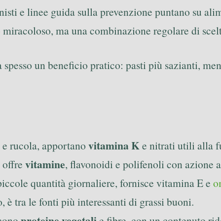
nisti e linee guida sulla prevenzione puntano su ali
bo miracoloso, ma una combinazione regolare di scelt
esso un beneficio pratico: pasti più sazianti, meno e
vitamina K
i e rucola, apportano
e nitrati utili alla
vitamine
, offre
, flavonoidi e polifenoli con azione 
 piccole quantità giornaliere, fornisce vitamina E e
o
 è tra le fonti più interessanti di grassi buoni.
proteine vegetali
scono
e fibre, con un contenuto rido