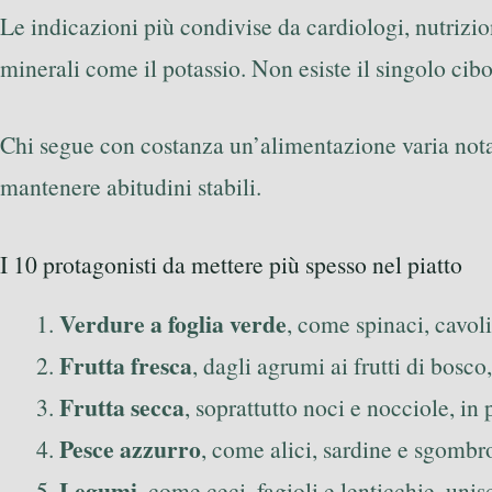
Le indicazioni più condivise da cardiologi, nutrizio
minerali come il potassio. Non esiste il singolo ci
Chi segue con costanza un’alimentazione varia nota sp
mantenere abitudini stabili.
I 10 protagonisti da mettere più spesso nel piatto
Verdure a foglia verde
, come spinaci, cavol
Frutta fresca
, dagli agrumi ai frutti di bosco
Frutta secca
, soprattutto noci e nocciole, in
Pesce azzurro
, come alici, sardine e sgombro,
Legumi
, come ceci, fagioli e lenticchie, uni