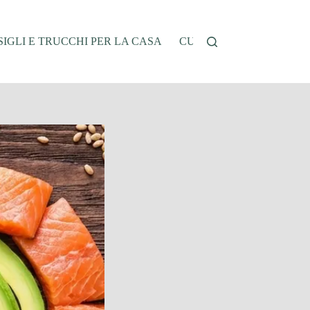
IGLI E TRUCCHI PER LA CASA
CUCINA E RICETTE
G