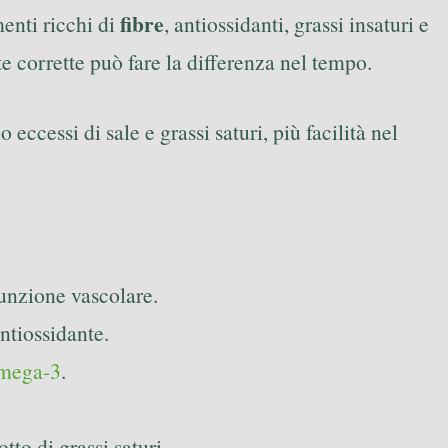
fibre
menti ricchi di
, antiossidanti, grassi insaturi e
e corrette può fare la differenza nel tempo.
ccessi di sale e grassi saturi, più facilità nel
 funzione vascolare.
antiossidante.
mega-3
.
tto di grassi saturi.