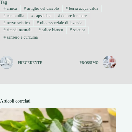
Tag
#
arnica
#
artiglio del diavolo
#
borsa acqua calda
#
camomilla
#
capsaicina
#
dolore lombare
#
nervo sciatico
#
olio essenziale di lavanda
#
rimedi naturali
#
salice bianco
#
sciatica
#
zenzero e curcuma
PRECEDENTE
PROSSIMO
Articoli correlati