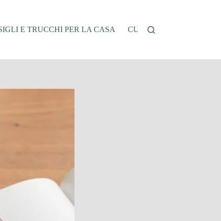
IGLI E TRUCCHI PER LA CASA
CUCINA E RICETTE
G