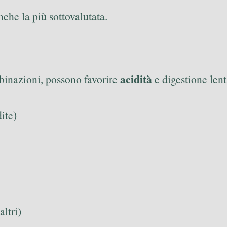
nche la più sottovalutata.
acidità
mbinazioni, possono favorire
e digestione lent
ite)
ltri)