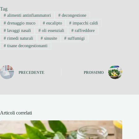
Tag
#
alimenti antinfiammatori
#
decongestione
#
drenaggio muco
#
eucalipto
#
impacchi caldi
#
lavaggi nasali
#
oli essenziali
#
raffreddore
#
rimedi naturali
#
sinusite
#
suffumigi
#
tisane decongestionanti
PRECEDENTE
PROSSIMO
Articoli correlati