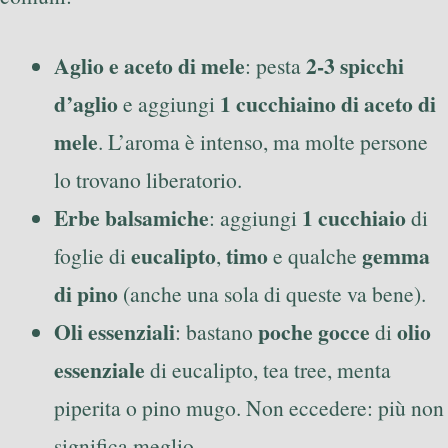
Aglio e aceto di mele
2-3 spicchi
: pesta
d’aglio
1 cucchiaino di aceto di
e aggiungi
mele
. L’aroma è intenso, ma molte persone
lo trovano liberatorio.
Erbe balsamiche
1 cucchiaio
: aggiungi
di
eucalipto
timo
gemma
foglie di
,
e qualche
di pino
(anche una sola di queste va bene).
Oli essenziali
poche gocce
olio
: bastano
di
essenziale
di eucalipto, tea tree, menta
piperita o pino mugo. Non eccedere: più non
significa meglio.