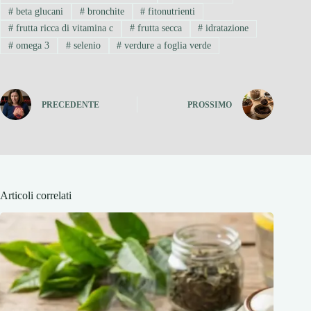
#
beta glucani
#
bronchite
#
fitonutrienti
#
frutta ricca di vitamina c
#
frutta secca
#
idratazione
#
omega 3
#
selenio
#
verdure a foglia verde
PRECEDENTE
PROSSIMO
Articoli correlati