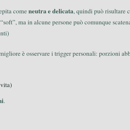
neutra e delicata
rcepita come
, quindi può risultare 
 “soft”, ma in alcune persone può comunque scatena
nti)
migliore è osservare i trigger personali: porzioni ab
vita)
ni
.