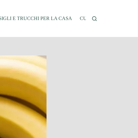
IGLI E TRUCCHI PER LA CASA
CUCINA E RICETTE
G