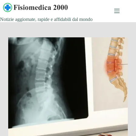
Salta
al
contenuto
Notizie aggiornate, rapide e affidabili dal mondo