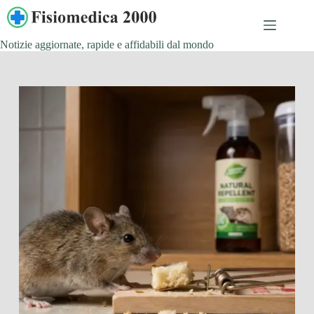
Salta
al
contenuto
Notizie aggiornate, rapide e affidabili dal mondo