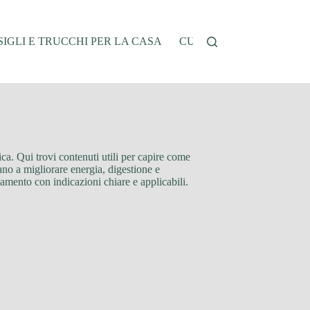
IGLI E TRUCCHI PER LA CASA
CUCINA E RICETTE
G
ica. Qui trovi contenuti utili per capire come
utano a migliorare energia, digestione e
amento con indicazioni chiare e applicabili.