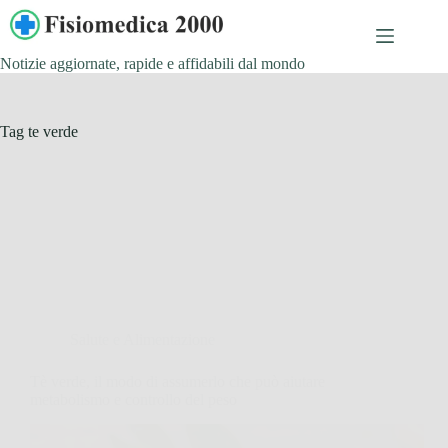
Salta
al
contenuto
Notizie aggiornate, rapide e affidabili dal mondo
Tag
te verde
Salute e Alimentazione
Tè verde, il modo di assumerlo che può aiutare
metabolismo e controllo del peso