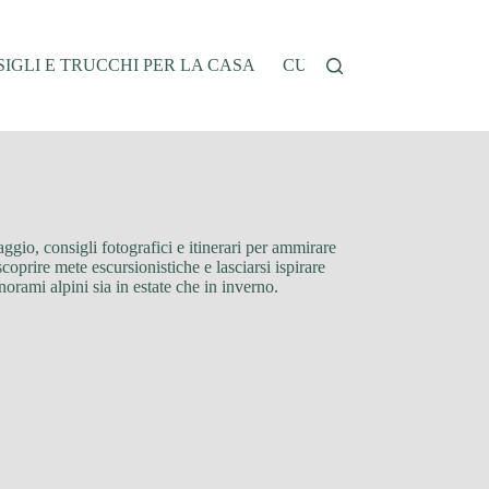
IGLI E TRUCCHI PER LA CASA
CUCINA E RICETTE
G
aggio, consigli fotografici e itinerari per ammirare
scoprire mete escursionistiche e lasciarsi ispirare
norami alpini sia in estate che in inverno.