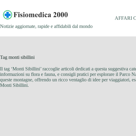
Salta
al
contenuto
AFFARI 
Notizie aggiornate, rapide e affidabili dal mondo
Tag
monti sibillini
Il tag ‘Monti Sibillini’ raccoglie articoli dedicati a questa suggestiva ca
informazioni su flora e fauna, e consigli pratici per esplorare il Parco Na
queste montagne, offrendo un ricco ventaglio di idee per viaggiatori, escur
Monti Sibillini.