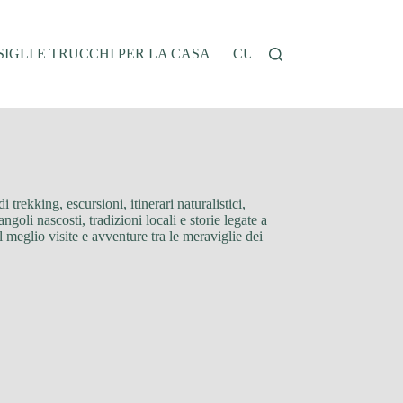
IGLI E TRUCCHI PER LA CASA
CUCINA E RICETTE
G
 trekking, escursioni, itinerari naturalistici,
ngoli nascosti, tradizioni locali e storie legate a
l meglio visite e avventure tra le meraviglie dei