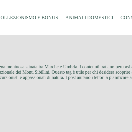
COLLEZIONISMO E BONUS
ANIMALI DOMESTICI
CONS
tena montuosa situata tra Marche e Umbria. I contenuti trattano percorsi di
zionale dei Monti Sibillini. Questo tag è utile per chi desidera scoprire a
sionisti e appassionati di natura. I post aiutano i lettori a pianificare a