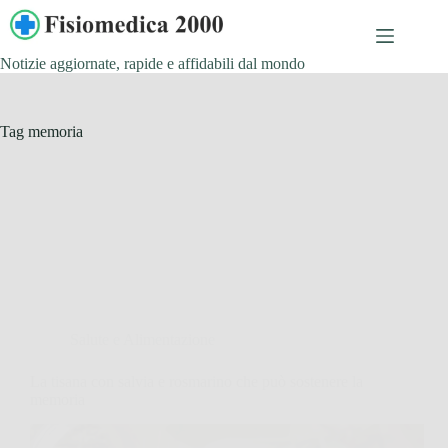
Salta
al
contenuto
Notizie aggiornate, rapide e affidabili dal mondo
Tag
memoria
Salute e Alimentazione
La tisana con salvia e rosmarino che può sostenere la
memoria