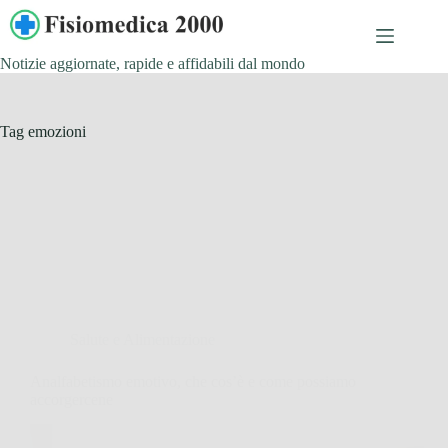
Salta
al
contenuto
Notizie aggiornate, rapide e affidabili dal mondo
Tag
emozioni
Salute e Alimentazione
Analfabetismo emotivo, che cos’è e come possiamo
accorgercene