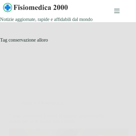
Salta
al
contenuto
Notizie aggiornate, rapide e affidabili dal mondo
Tag
conservazione alloro
Salute e Alimentazione
Come conservare l’alloro al meglio: il trucco della
nonna per farlo durare più a lungo