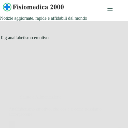
Salta
al
contenuto
Notizie aggiornate, rapide e affidabili dal mondo
Tag
analfabetismo emotivo
Salute e Alimentazione
Analfabetismo emotivo, che cos’è e come possiamo
accorgercene